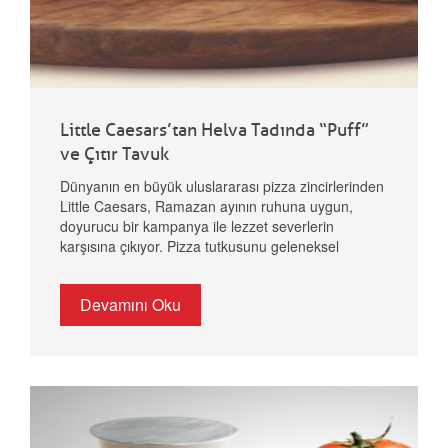
Little Caesars’tan Helva Tadında “Puff”
ve Çıtır Tavuk
Dünyanın en büyük uluslararası pizza zincirlerinden
Little Caesars, Ramazan ayının ruhuna uygun,
doyurucu bir kampanya ile lezzet severlerin
karşısına çıkıyor. Pizza tutkusunu geleneksel
Ramazan pidesi formuyla birleştiren Pide de Pizza
‘Pastırmalı Karışık’, bu yıl iftar sofralarının yıldızı
Devamını Oku
olmaya aday.
Geleneksel Tahin Helvası Modern
"Puff" Formunda
Little Caesars’ın bu yıla özel
hazırladığı en dikkat çekici yenilik olan Helva Puffs,
ustalıkla hazırlanan bir lezzet sentezi sunuyor.
Hazırlık aşamasında titizlikle açılan taze hamurlar
içerisine, geleneksel lezzeti korumak adına
doğranmış tahinli helvalar yerleştiriliyor. Bu lezzet
yolculuğu sadece helva ile sınırlı kalmıyor; helvaların