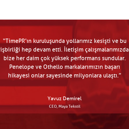
“TimePR’ın kuruluşunda yollarımız kesişti ve bu
“TimePR ile uzun soluklu çalışma fırsatı
işbirliği hep devam etti. İletişim çalışmalarımızda
yakaladık. Kurumsal ve pazarlama odaklı iletişim
stratejilerimizi geliştirilip, yönettiler. Goody ve
bize her daim çok yüksek performans sundular.
Champion başarı hikayemizin oluşmasında
Penelope ve Othello markalarımızın başarı
verdikleri yüksek nitelikteki destek için onlara
hikayesi onlar sayesinde milyonlara ulaştı.”
teşekkür ederiz."
Yavuz Demirel
İzzet Saban, Tropikal Pet CEO
CEO, Maya Tekstil