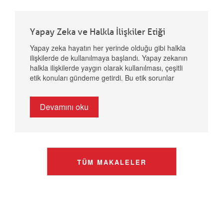
mukavva gıda ambalaj portföyünü ve kampanya
videomuzu linkten inceleyebilirsiniz:
https://www.mondigroup.com.tr/urunler-
cozumler/yiyecek-icecek-perakende/
Yapay Zeka ve Halkla İlişkiler Etiği
Yapay zeka hayatın her yerinde olduğu gibi halkla
ilişkilerde de kullanılmaya başlandı. Yapay zekanın
halkla ilişkilerde yaygın olarak kullanılması, çeşitli
etik konuları gündeme getirdi. Bu etik sorunlar
dikkate alınmadığında doğabilecek olumsuz
sonuçlar kapınızda. İşte yapay zekanın halkla
Devamını oku
ilişkilerde potansiyel etik...
TÜM MAKALELER